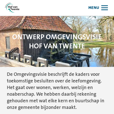
Omgevingsvisie Hof van Twente
MENU
ONTWERP OMGEVINGSVISIE
HOF VAN TWENTE
De Omgevingsvisie beschrijft de kaders voor
toekomstige besluiten over de leefomgeving.
Het gaat over wonen, werken, welzijn en
noaberschap. We hebben daarbij rekening
gehouden met wat elke kern en buurtschap in
onze gemeente bijzonder maakt.